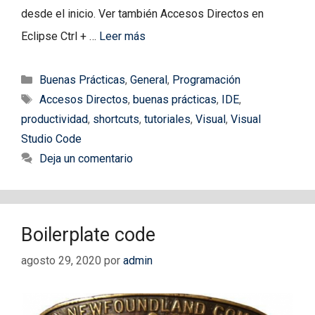
desde el inicio. Ver también Accesos Directos en
Eclipse Ctrl + …
Leer más
Categorías
Buenas Prácticas
,
General
,
Programación
Etiquetas
Accesos Directos
,
buenas prácticas
,
IDE
,
productividad
,
shortcuts
,
tutoriales
,
Visual
,
Visual
Studio Code
Deja un comentario
Boilerplate code
agosto 29, 2020
por
admin