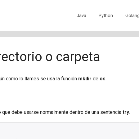
Java
Python
Golan
rectorio o carpeta
gún como lo llames se usa la función
mkdir
de
os
.
lo que debe usarse normalmente dentro de una sentencia
try
.