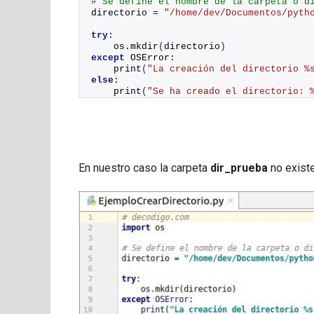
# Se define el nombre de la carpeta o d
directorio = 
"/home/dev/Documentos/pyth
try
:
    os.
mkdir
(
directorio
)
except
 OSError:
print
(
"La creación del directorio %
else
:
print
(
"Se ha creado el directorio: 
En nuestro caso la carpeta
dir_prueba
no existe