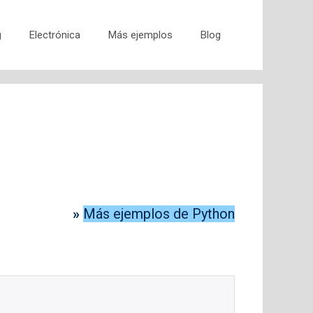
g
Electrónica
Más ejemplos
Blog
»
Más ejemplos de Python