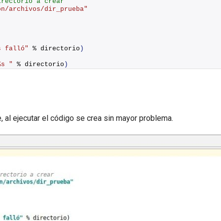
irectorio a crear
on/archivos/dir_prueba"
s falló"
 % directorio
)
%s "
 % directorio
)
, al ejecutar el código se crea sin mayor problema.