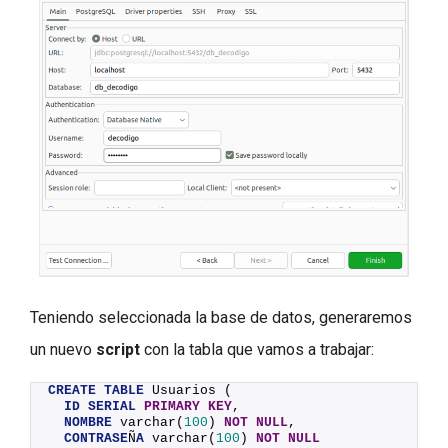
Teniendo seleccionada la base de datos, generaremos
un nuevo
script
con la tabla que vamos a trabajar:
CREATE
TABLE
 Usuarios (
ID
SERIAL
PRIMARY KEY
,
NOMBRE
 varchar(
100
) 
NOT NULL
,
CONTRASE
Ñ
A
 varchar(
100
) 
NOT NULL