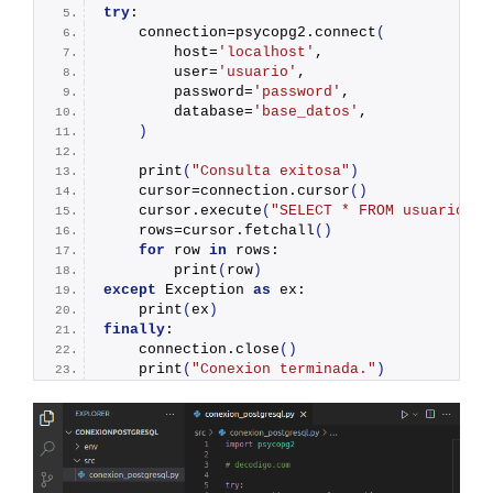
try
:
    connection=psycopg2.
connect
(
        host=
'localhost'
,
        user=
'usuario'
,
        password=
'password'
,
        database=
'base_datos'
,
)
print
(
"Consulta exitosa"
)
    cursor=connection.
cursor
()
    cursor.
execute
(
"SELECT * FROM usuarios"
)
    rows=cursor.
fetchall
()
for
 row 
in
 rows:
print
(
row
)
except
 Exception 
as
 ex:
print
(
ex
)
finally
:
    connection.
close
()
print
(
"Conexion terminada."
)