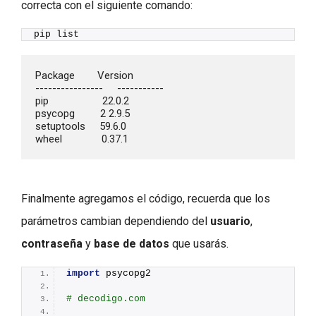
correcta con el siguiente comando:
pip list
Package        Version

----------------     -----------

pip                   22.0.2

psycopg         2 2.9.5

setuptools     59.6.0

wheel              0.37.1
Finalmente agregamos el código, recuerda que los
parámetros cambian dependiendo del
usuario
,
contraseña
y
base de datos
que usarás.
import
 psycopg2
# decodigo.com