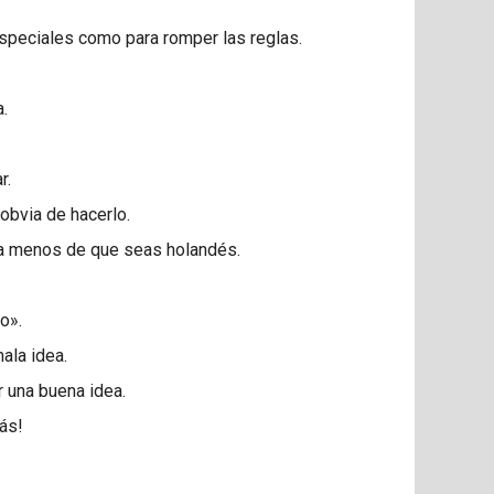
speciales como para romper las reglas.
.
r.
obvia de hacerlo.
, a menos de que seas holandés.
o».
mala idea.
r una buena idea.
ás!