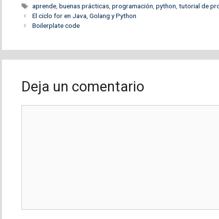
Etiquetas
aprende
,
buenas prácticas
,
programación
,
python
,
tutorial de p
El ciclo for en Java, Golang y Python
Boilerplate code
Deja un comentario
Comentario