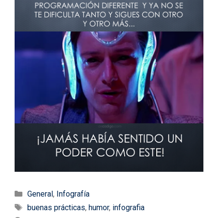
Categorías
General
,
Infografía
Etiquetas
buenas prácticas
,
humor
,
infografia