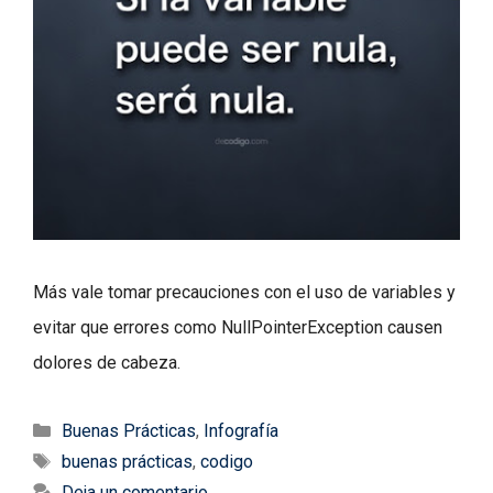
Más vale tomar precauciones con el uso de variables y
evitar que errores como NullPointerException causen
dolores de cabeza.
Categorías
Buenas Prácticas
,
Infografía
Etiquetas
buenas prácticas
,
codigo
Deja un comentario