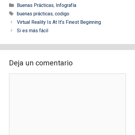
Categorías
Buenas Prácticas
,
Infografía
Etiquetas
buenas prácticas
,
codigo
Virtual Reality Is At It’s Finest Beginning
Si es más fácil
Deja un comentario
Comentario