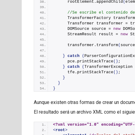
      rootElement.
appendChild
(
elem
//Se escribe el contenido de
      TransformerFactory transform
      Transformer transformer = tr
      DOMSource source = 
new
DOMSo
      StreamResult result = 
new
St
      transformer.
transform
(
source
}
catch
(
ParserConfigurationEx
      pce.
printStackTrace
()
;
}
catch
(
TransformerException 
      tfe.
printStackTrace
()
;
}
}
}
Aunque existen otras formas de crear un docum
El resultado será un archivo XML como el siguie
<?xml version="1.0" encoding="UTF-
<
root
>