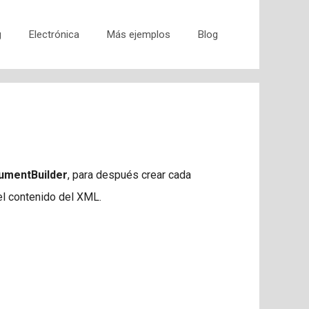
g
Electrónica
Más ejemplos
Blog
umentBuilder
, para después crear cada
el contenido del XML.