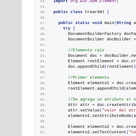
import
 org.w3c.dom.Element
;
public
class
 CrearXml 
{
public
static
void
main
(
String
 a
try
{
      DocumentBuilderFactory docFa
      DocumentBuilder docBuilder =
//Elemento raíz
      Document doc = docBuilder.
ne
      Element rootElement = doc.
cr
      doc.
appendChild
(
rootElement
)
//Primer elemento
      Element elemento1 = doc.
crea
      rootElement.
appendChild
(
elem
//Se agrega un atributo al n
      Attr attr = doc.
createAttrib
      attr.
setValue
(
"valor del atr
      elemento1.
setAttributeNode
(
a
      Element elemento2 = doc.
crea
      elemento2.
setTextContent
(
"Co