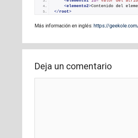
<
elemento1
id
=
"valor del atrib
<
elemento2
>
Contenido del eleme
</
root
>
Más información en inglés:
https://geekole.com/
Deja un comentario
Comentario