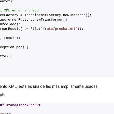
ento2
)
;
l XML en un archivo
erFactory = TransformerFactory.
newInstance
()
;
ansformerFactory.
newTransformer
()
;
urce
(
doc
)
;
reamResult
(
new
File
(
"/ruta/prueba.xml"
))
;
, result
)
;
ception pce
)
{
tfe
)
{
ento XML, esta es una de las más ampliamente usadas.
nte:
8" standalone="no"?>