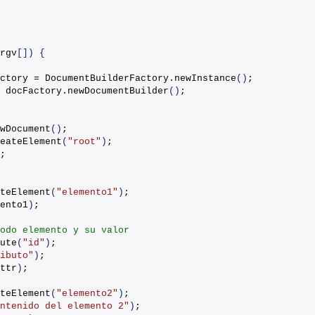
rgv
[])
{
ctory = DocumentBuilderFactory.
newInstance
()
;
 docFactory.
newDocumentBuilder
()
;
wDocument
()
;
eateElement
(
"root"
)
;
;
teElement
(
"elemento1"
)
;
ento1
)
;
odo elemento y su valor
ute
(
"id"
)
;
ibuto"
)
;
ttr
)
;
teElement
(
"elemento2"
)
;
ntenido del elemento 2"
)
;