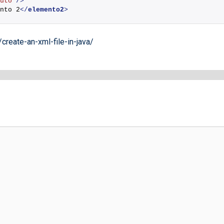
uto"
/>
nto 2
</
elemento2
>
create-an-xml-file-in-java/