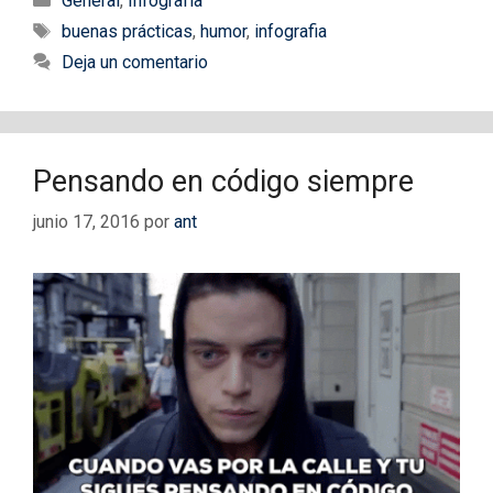
General
,
Infografía
Etiquetas
buenas prácticas
,
humor
,
infografia
Deja un comentario
Pensando en código siempre
junio 17, 2016
por
ant