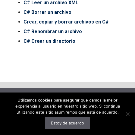
C# Leer un archivo XML
C# Borrar un archivo
Crear, copiar y borrar archivos en C#
C# Renombrar un archivo
C# Crear un directorio
© 2026 decodigo.com
• Creado con
GeneratePress
Utilizamos cookies para asegurar que damos la mejor
experiencia al usuario en nuestro sitio web. Si continúa
utilizando este sitio asumiremos que está de acuerdo.
Estoy de acuerdo