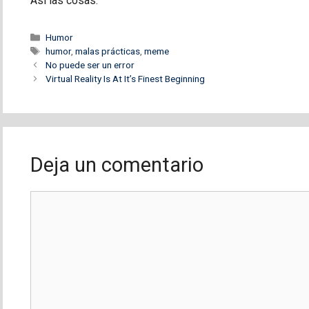
Así las cosas.
Categorías
Humor
Etiquetas
humor
,
malas prácticas
,
meme
No puede ser un error
Virtual Reality Is At It’s Finest Beginning
Deja un comentario
Comentario