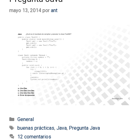
mayo 13, 2014
por
ant
Categorías
General
Etiquetas
buenas prácticas
,
Java
,
Pregunta Java
12 comentarios