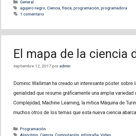
Categorías
General
Etiquetas
agujero negro
,
Ciencia
,
física
,
programación
,
programadora
1 comentario
El mapa de la ciencia
septiembre 12, 2017
por
admin
Dominic Walliman ha creado un interesante póster sobre l
genialidad que resume gráficamente una amplia variedad 
Complejidad, Machine Learning, la mítica Máquina de Turing
muchos otros de los temas que esta nueva ciencia abarc
Categorías
Programación
Etiquetas
Algoritmo
,
Ciencia
,
Computación
,
infografia
,
Video