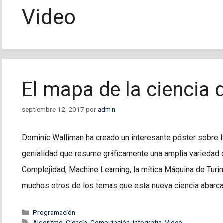
Video
El mapa de la ciencia
septiembre 12, 2017
por
admin
Dominic Walliman ha creado un interesante póster sobre l
genialidad que resume gráficamente una amplia variedad 
Complejidad, Machine Learning, la mítica Máquina de Turing
muchos otros de los temas que esta nueva ciencia abarc
Categorías
Programación
Etiquetas
Algoritmo
,
Ciencia
,
Computación
,
infografia
,
Video