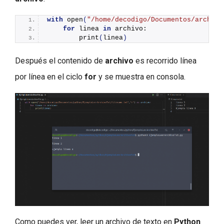
with
open
(
"/home/decodigo/Documentos/archivo
for
 linea 
in
 archivo:
print
(
linea
)
Después el contenido de
archivo
es recorrido línea
por línea en el ciclo
for
y se muestra en consola.
Como puedes ver, leer un archivo de texto en
Python