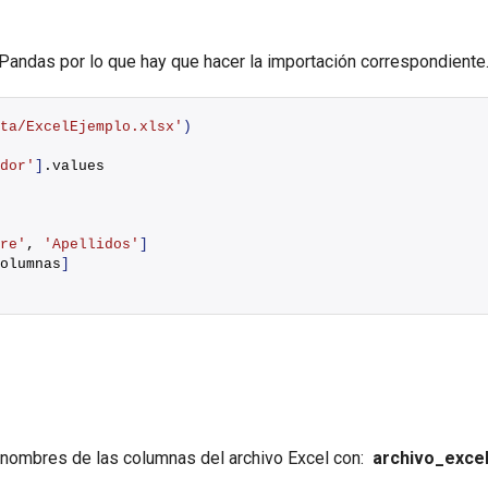
Pandas por lo que hay que hacer la importación correspondiente
ta/ExcelEjemplo.xlsx'
)
dor'
]
.values
re'
, 
'Apellidos'
]
olumnas
]
s nombres de las columnas del archivo Excel con:
archivo_exce