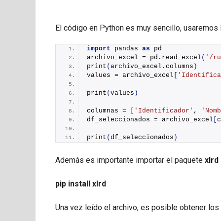
El código en Python es muy sencillo, usaremos 
import
 pandas 
as
 pd
archivo_excel = pd.
read_excel
(
'/ru
print
(
archivo_excel.columns
)
values = archivo_excel
[
'Identifica
print
(
values
)
columnas = 
[
'Identificador'
, 
'Nomb
df_seleccionados = archivo_excel
[
c
print
(
df_seleccionados
)
Además es importante importar el paquete
xlrd
pip install xlrd
Una vez leído el archivo, es posible obtener lo