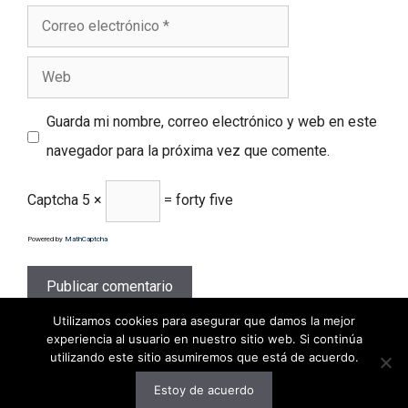
Correo
electrónico
Web
Guarda mi nombre, correo electrónico y web en este
navegador para la próxima vez que comente.
Captcha
5 ×
= forty five
Powered by
MathCaptcha
Utilizamos cookies para asegurar que damos la mejor
experiencia al usuario en nuestro sitio web. Si continúa
utilizando este sitio asumiremos que está de acuerdo.
Estoy de acuerdo
© 2026 decodigo.com
• Creado con
GeneratePress