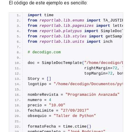
El código de este ejemplo es sencillo:
import
 time
from 
reportlab.lib.enums
 import
 TA_JUSTIFY
from 
reportlab.lib.pagesizes
 import
 letter
from 
reportlab.platypus
 import
 SimpleDocTemp
from 
reportlab.lib.styles
 import
 getSampleSt
from 
reportlab.lib.units
 import
 inch
# decodigo.com
doc = 
SimpleDocTemplate
(
"/home/decodigo/Docu
                        rightMargin=
72
, left
                        topMargin=
72
, bottom
Story = 
[]
logotipo = 
"/home/decodigo/Documentos/python
nombreRevista = 
"Programación Avanzada"
numero = 
4
precio = 
"10.00"
fechaLimite = 
"27/09/2017"
obsequio = 
"Taller de Python"
formatoFecha = time.
ctime
()
nombreCompleto = 
"José Rodriguez"