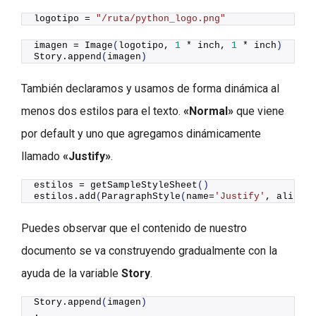
logotipo = 
"/ruta/python_logo.png"
imagen = 
Image
(
logotipo, 
1
 * inch, 
1
 * inch
)
Story.
append
(
imagen
)
También declaramos y usamos de forma dinámica al
menos dos estilos para el texto.
«Normal»
que viene
por default y uno que agregamos dinámicamente
llamado
«Justify»
.
estilos = 
getSampleStyleSheet
()
estilos.
add
(
ParagraphStyle
(
name=
'Justify'
, alignme
Puedes observar que el contenido de nuestro
documento se va construyendo gradualmente con la
ayuda de la variable
Story
.
Story.
append
(
imagen
)
.