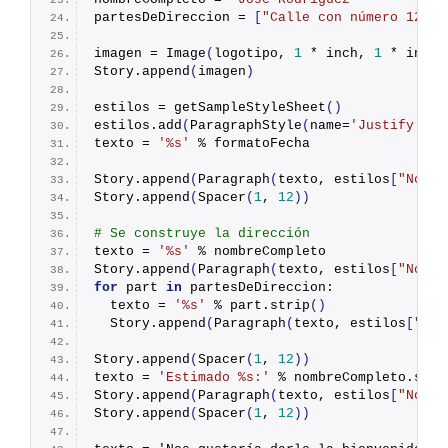
partesDeDireccion = 
[
"Calle con número 123"
,
imagen = 
Image
(
logotipo, 
1
 * inch, 
1
 * inch
)
Story.
append
(
imagen
)
estilos = 
getSampleStyleSheet
()
estilos.
add
(
ParagraphStyle
(
name=
'Justify'
, a
texto = 
'%s'
 % formatoFecha
Story.
append
(
Paragraph
(
texto, estilos
[
"Norma
Story.
append
(
Spacer
(
1
, 
12
))
# Se construye la dirección
texto = 
'%s'
 % nombreCompleto
Story.
append
(
Paragraph
(
texto, estilos
[
"Norma
for
 part 
in
 partesDeDireccion:
  texto = 
'%s'
 % part.
strip
()
  Story.
append
(
Paragraph
(
texto, estilos
[
"Nor
Story.
append
(
Spacer
(
1
, 
12
))
texto = 
'Estimado %s:'
 % nombreCompleto.
spli
Story.
append
(
Paragraph
(
texto, estilos
[
"Norma
Story.
append
(
Spacer
(
1
, 
12
))