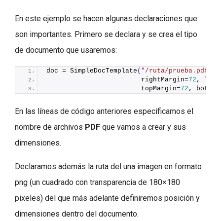
En este ejemplo se hacen algunas declaraciones que
son importantes. Primero se declara y se crea el tipo
de documento que usaremos:
doc = 
SimpleDocTemplate
(
"/ruta/prueba.pdf"
, 
                        rightMargin=
72
, left
                        topMargin=
72
, bottom
En las líneas de código anteriores especificamos el
nombre de archivos
PDF
que vamos a crear y sus
dimensiones.
Declaramos además la ruta del una imagen en formato
png (un cuadrado con transparencia de 180×180
pixeles) del que más adelante definiremos posición y
dimensiones dentro del documento.