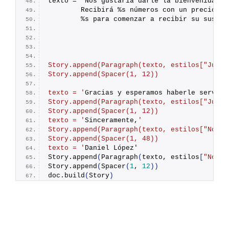
texto = 'Nos gustaría darle la bienvenida co
        Recibirá %s números con un precio in
        %s para comenzar a recibir su suscri
                                            
                                            
                                            
                                            
Story.append(Paragraph(texto, estilos["Justi
Story.append(Spacer(1, 12))
texto = '
Gracias y esperamos haberle servido
Story.append(Paragraph(texto, estilos["Justi
Story.append(Spacer(1, 12))
texto = '
Sinceramente,
'
Story.append(Paragraph(texto, estilos["Norma
Story.append(Spacer(1, 48))
texto = '
Daniel López'
Story.
append
(
Paragraph
(
texto, estilos
[
"Norma
Story.
append
(
Spacer
(
1
, 
12
))
doc.
build
(
Story
)