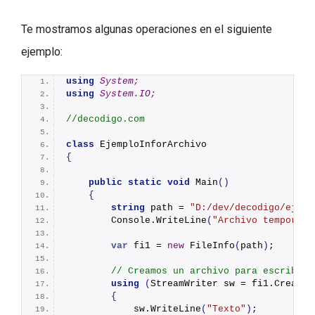
Te mostramos algunas operaciones en el siguiente
ejemplo:
using 
System;
using 
System.IO;
//decodigo.com
class
 EjemploInforArchivo
{
public
static
void
Main
()
{
string
 path = 
"D:/dev/decodigo/ejemp
        Console.
WriteLine
(
"Archivo temporal 
var
 fi1 = 
new
FileInfo
(
path
)
;
// Creamos un archivo para escribir 
using
(
StreamWriter sw = fi1.
CreateT
{
            sw.
WriteLine
(
"Texto"
)
;