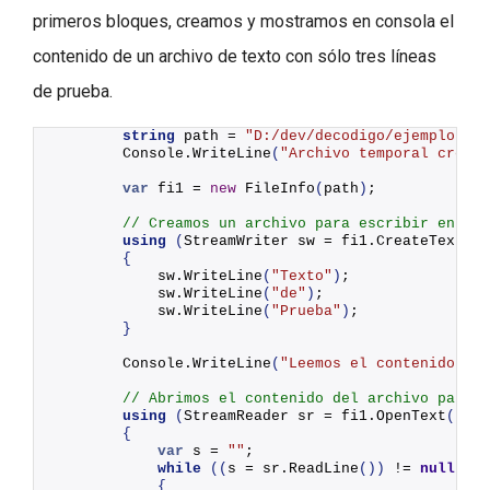
primeros bloques, creamos y mostramos en consola el
contenido de un archivo de texto con sólo tres líneas
de prueba.
string
 path = 
"D:/dev/decodigo/ejemplos_c_
        Console.
WriteLine
(
"Archivo temporal creado
var
 fi1 = 
new
FileInfo
(
path
)
;
// Creamos un archivo para escribir en el 
using
(
StreamWriter sw = fi1.
CreateText
())
{
            sw.
WriteLine
(
"Texto"
)
;
            sw.
WriteLine
(
"de"
)
;
            sw.
WriteLine
(
"Prueba"
)
;
}
        Console.
WriteLine
(
"Leemos el contenido de 
// Abrimos el contenido del archivo para l
using
(
StreamReader sr = fi1.
OpenText
())
{
var
 s = 
""
;
while
((
s = sr.
ReadLine
())
 != 
null
)
{