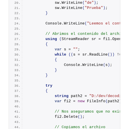
            sw.
WriteLine
(
"de"
)
;
            sw.
WriteLine
(
"Prueba"
)
;
}
        Console.
WriteLine
(
"Leemos el conteni
// Abrimos el contenido del archivo 
using
(
StreamReader sr = fi1.
OpenTex
{
var
 s = 
""
;
while
((
s = sr.
ReadLine
())
 != 
nu
{
                Console.
WriteLine
(
s
)
;
}
}
try
{
string
 path2 = 
"D:/dev/decodigo/
var
 fi2 = 
new
FileInfo
(
path2
)
;
// Nos aseguramos que no exista 
            fi2.
Delete
()
;
// Copiamos el archivo