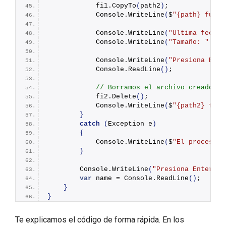
            fi1.
CopyTo
(
path2
)
;
            Console.
WriteLine
(
$
"
{path}
 fue c
            Console.
WriteLine
(
"Ultima fecha 
            Console.
WriteLine
(
"Tamaño: "
 + f
            Console.
WriteLine
(
"Presiona Ente
            Console.
ReadLine
()
;
// Borramos el archivo creado
            fi2.
Delete
()
;
            Console.
WriteLine
(
$
"
{path2}
 fue 
}
catch
(
Exception e
)
{
            Console.
WriteLine
(
$
"El proceso f
}
        Console.
WriteLine
(
"Presiona Enter pa
var
 name = Console.
ReadLine
()
;
}
}
Te explicamos el código de forma rápida. En los