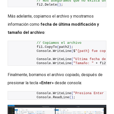
// Nos aseguramos que no exista un arc
            fi2.
Delete
()
;
Más adelante, copiamos el archivo y mostramos
información como
fecha de última modificación y
tamaño del archivo
:
// Copiamos el archivo
            fi1.
CopyTo
(
path2
)
;
            Console.
WriteLine
(
$
"
{path}
 fue copiado
            Console.
WriteLine
(
"Ultima fecha de mod
            Console.
WriteLine
(
"Tamaño: "
 + fi2.
Len
Finalmente, borramos el archivo copiado, después de
presionar la tecla
«Enter»
desde consola:
            Console.
WriteLine
(
"Presiona Enter para
            Console.
ReadLine
()
;