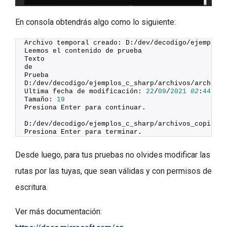
En consola obtendrás algo como lo siguiente:
Archivo temporal creado: D:/dev/decodigo/ejemplos_
Leemos el contenido de prueba
Texto
de
Prueba
D:/dev/decodigo/ejemplos_c_sharp/archivos/archivo_
Ultima fecha de modificación: 
22
/
09
/
2021
02
:
44
:
45
 
Tamaño: 
19
Presiona Enter para continuar.
D:/dev/decodigo/ejemplos_c_sharp/archivos_copiados
Presiona Enter para terminar.
Desde luego, para tus pruebas no olvides modificar las
rutas por las tuyas, que sean válidas y con permisos de
escritura.
Ver más documentación: