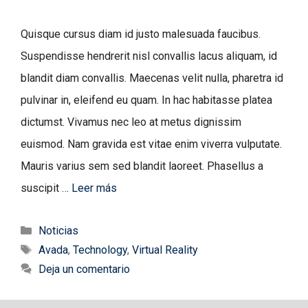
Quisque cursus diam id justo malesuada faucibus.
Suspendisse hendrerit nisl convallis lacus aliquam, id
blandit diam convallis. Maecenas velit nulla, pharetra id
pulvinar in, eleifend eu quam. In hac habitasse platea
dictumst. Vivamus nec leo at metus dignissim
euismod. Nam gravida est vitae enim viverra vulputate.
Mauris varius sem sed blandit laoreet. Phasellus a
suscipit …
Leer más
Categorías
Noticias
Etiquetas
Avada
,
Technology
,
Virtual Reality
Deja un comentario