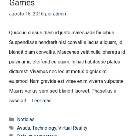
Games
agosto 18, 2016
por
admin
Quisque cursus diam id justo malesuada faucibus.
Suspendisse hendrerit nisl convallis lacus aliquam, id
blandit diam convallis. Maecenas velit nulla, pharetra id
pulvinar in, eleifend eu quam. In hac habitasse platea
dictumst. Vivamus nec leo at metus dignissim
euismod. Nam gravida est vitae enim viverra vulputate.
Mauris varius sem sed blandit laoreet. Phasellus a
suscipit …
Leer más
Categorías
Noticias
Etiquetas
Avada
,
Technology
,
Virtual Reality