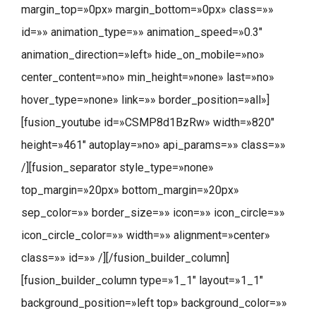
margin_top=»0px» margin_bottom=»0px» class=»»
id=»» animation_type=»» animation_speed=»0.3″
animation_direction=»left» hide_on_mobile=»no»
center_content=»no» min_height=»none» last=»no»
hover_type=»none» link=»» border_position=»all»]
[fusion_youtube id=»CSMP8d1BzRw» width=»820″
height=»461″ autoplay=»no» api_params=»» class=»»
/][fusion_separator style_type=»none»
top_margin=»20px» bottom_margin=»20px»
sep_color=»» border_size=»» icon=»» icon_circle=»»
icon_circle_color=»» width=»» alignment=»center»
class=»» id=»» /][/fusion_builder_column]
[fusion_builder_column type=»1_1″ layout=»1_1″
background_position=»left top» background_color=»»