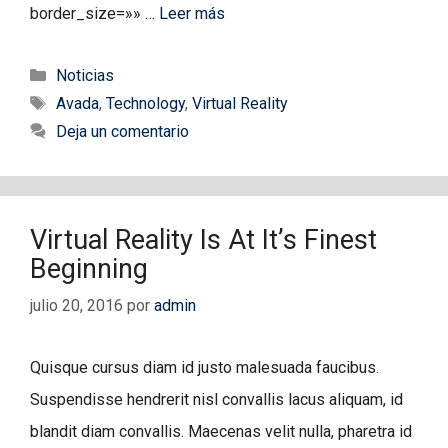
border_size=»» …
Leer más
Categorías
Noticias
Etiquetas
Avada
,
Technology
,
Virtual Reality
Deja un comentario
Virtual Reality Is At It’s Finest
Beginning
julio 20, 2016
por
admin
Quisque cursus diam id justo malesuada faucibus.
Suspendisse hendrerit nisl convallis lacus aliquam, id
blandit diam convallis. Maecenas velit nulla, pharetra id