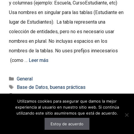
y columnas (ejemplo: Escuela, CursoEstudiante, etc)
Usa nombres en singular para las tablas (Estudiante en
lugar de Estudiantes). La tabla representa una
colección de entidades, pero no es necesario usar
nombres en plural. No incluyas espacios en los
nombres de la tablas. No uses prefijos innecesarios
(como …
Leer más
Categorías
General
Etiquetas
Base de Datos
,
buenas prácticas
20 comentarios
Utilizamos cookies para asegurar que damos la mejor
experiencia al usuario en nuestro sitio web. Si continúa
utilizando este sitio asumiremos que está de acuerdo.
Estoy de acuerdo
© 2026 decodigo.com
• Creado con
GeneratePress