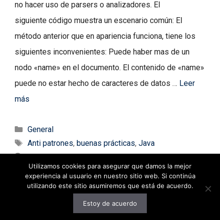
no hacer uso de parsers o analizadores. El
siguiente código muestra un escenario común: El
método anterior que en apariencia funciona, tiene los
siguientes inconvenientes: Puede haber mas de un
nodo «name» en el documento. El contenido de «name»
puede no estar hecho de caracteres de datos …
Leer
más
Categorías
General
Etiquetas
Anti patrones
,
buenas prácticas
,
Java
Deja un comentario
Utilizamos cookies para asegurar que damos la mejor
experiencia al usuario en nuestro sitio web. Si continúa
utilizando este sitio asumiremos que está de acuerdo.
Estoy de acuerdo
© 2026 decodigo.com
• Creado con
GeneratePress