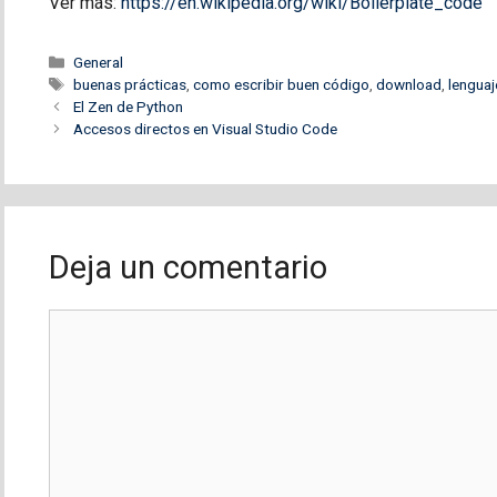
Ver más:
https://en.wikipedia.org/wiki/Boilerplate_code
Categorías
General
Etiquetas
buenas prácticas
,
como escribir buen código
,
download
,
lenguaj
El Zen de Python
Accesos directos en Visual Studio Code
Deja un comentario
Comentario