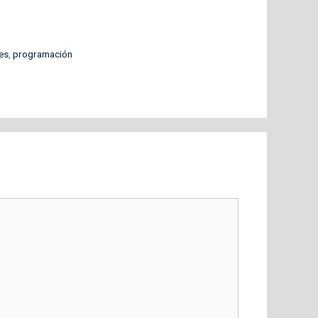
es
,
programación