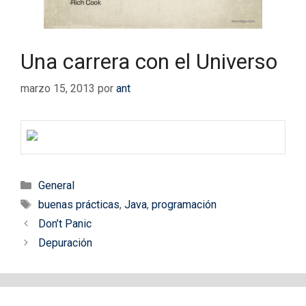
Una carrera con el Universo
marzo 15, 2013
por
ant
Categorías
General
Etiquetas
buenas prácticas
,
Java
,
programación
Don’t Panic
Depuración