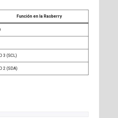
Función
en la Rasberry
D
O 3 (SCL)
O 2 (SDA)