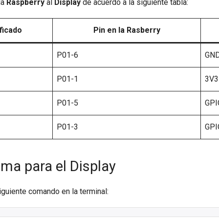
la
Raspberry
al
Display
de acuerdo a la siguiente tabla:
ficado
Pin
en la Rasberry
P01-6
GN
P01-1
3V3
P01-5
GPI
P01-3
GPI
Luma para el Display
 siguiente comando en la terminal: