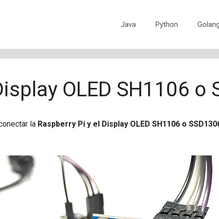
Java
Python
Golan
l Display OLED SH1106 o
conectar la
Raspberry Pi y el Display OLED SH1106 o SSD130