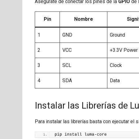
Asegúrate de conectar los pines de la
GPIO
de 
Pin
Nombre
Signi
1
GND
Ground
2
VCC
+3.3V Power
3
SCL
Clock
4
SDA
Data
Instalar las Librerías de 
Para instalar las librerías basta con ejecutar el
pip install luma-core