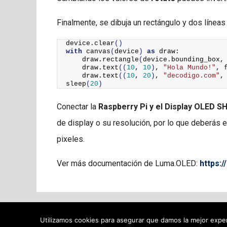
Finalmente, se dibuja un rectángulo y dos líneas
device.
clear
()
with
canvas
(
device
)
as
 draw:
    draw.
rectangle
(
device.bounding_box,
    draw.
text
((
10
, 
10
)
, 
"Hola Mundo!"
, 
    draw.
text
((
10
, 
20
)
, 
"decodigo.com"
,
sleep
(
20
)
Conectar la
Raspberry Pi y el Display OLED 
de display o su resolución, por lo que deberás
pixeles.
Ver más documentación de Luma.OLED:
https:/
Utilizamos cookies para asegurar que damos la mejor experi