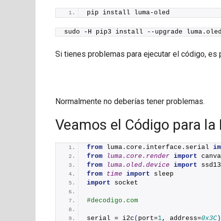
pip install luma-oled
sudo -H pip3 install --upgrade luma.
ole
Si tienes problemas para ejecutar el código, es p
Normalmente no deberías tener problemas.
Veamos el Código para la
from
 luma.core.interface.serial 
im
from 
luma.core.render
 import
 canva
from 
luma.oled.device
 import
 ssd13
from 
time
 import
 sleep
import
 socket
#decodigo.com
serial = 
i2c
(
port=
1
, address=
0x3C
)