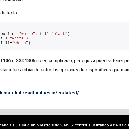
 de texto:
 outline=
"white"
, fill=
"black"
)
fill=
"white"
)
 fill=
"white"
)
SH1106 o SSD1306
no es complicado, pero quizá puedes tener pro
 estar intercambiando entre las opciones de dispositivos que ma
/luma-oled.readthedocs.io/en/latest/
© 2026 decodigo.com
• Creado con
GeneratePress
encia al usuario en nuestro sitio web. Si continúa utilizando este siti