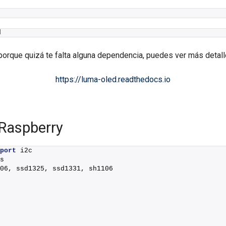
d
orque quizá te falta alguna dependencia, puedes ver más detalle d
https://luma-oled.readthedocs.io
 Raspberry
port
 i2c
s
06, ssd1325, ssd1331, sh1106