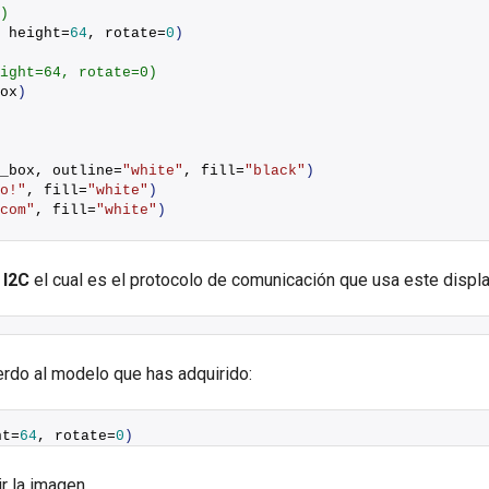
)
 height=
64
, rotate=
0
)
ight=64, rotate=0)
ox
)
_box, outline=
"white"
, fill=
"black"
)
o!"
, fill=
"white"
)
com"
, fill=
"white"
)
o
I2C
el cual es el protocolo de comunicación que usa este displa
erdo al modelo que has adquirido:
ht=
64
, rotate=
0
)
r la imagen.