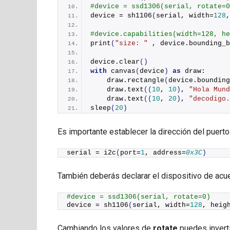
#device = ssd1306(serial, rotate=0
device = 
sh1106
(
serial, width=
128
,
#device.capabilities(width=128, he
print
(
"size: "
 , device.bounding_b
device.
clear
()
with
canvas
(
device
)
as
 draw:
    draw.
rectangle
(
device.bounding
    draw.
text
((
10
, 
10
)
, 
"Hola Mund
    draw.
text
((
10
, 
20
)
, 
"decodigo.
sleep
(
20
)
Es importante establecer la dirección del puert
serial = 
i2c
(
port=
1
, address=
0x3C
)
También deberás declarar el dispositivo de acu
#device = ssd1306(serial, rotate=0)
device = 
sh1106
(
serial, width=
128
, heig
Cambiando los valores de
rotate
puedes inverti