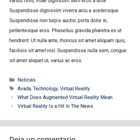
varius felis, vitae dignissim sem eros a urna.
Suspendisse dignissim viverra arcu a scelerisque.
Suspendisse non turpis auctor, porta dolor in,
pellentesque eros. Phasellus gravida pharetra ex ut
hendrerit. Ut nulla ante, rhoncus sit amet aliquam quis,
facilisis sit amet nisl. Suspendisse nulla sem, congue
sit amet aliquet ut, varius ac eros.
Categorías
Noticias
Etiquetas
Avada
,
Technology
,
Virtual Reality
What Does Augmented Virtual Reality Mean
Virtual Reality Is a Hit In The News
Deja un comentario