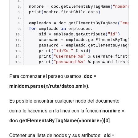
nombre = doc.
getElementsByTagName
(
"nombre"
)[
print
(
nombre.firstChild.data
)
empleados = doc.
getElementsByTagName
(
"emplea
for
 empleado 
in
 empleados:
    sid = empleado.
getAttribute
(
"id"
)
    username = empleado.
getElementsByTagName
    password = empleado.
getElementsByTagName
print
(
"id:%s "
 % sid
)
print
(
"username:%s"
 % username.firstChil
print
(
"password:%s"
 % password.firstChil
Para comenzar el parseo usamos:
doc =
minidom.parse(«/ruta/datos.xml»)
.
Es posible encontrar cualquier nodo del documento
como lo hacemos en la línea con la función
nombre =
doc.getElementsByTagName(«nombre»)[0]
.
Obtener una lista de nodos y sus atributos:
sid =