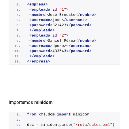
<
empresa
>
<
empleado
id
=
"1"
>
<
nombre
>
José Ernesto
</
nombre
>
<
username
>
jose
</
username
>
<
password
>
321423
</
password
>
</
empleado
>
<
empleado
id
=
"2"
>
<
nombre
>
Daniel Pérez
</
nombre
>
<
username
>
dperez
</
username
>
<
password
>
433543
</
password
>
</
empleado
>
</
empresa
>
Importamos
minidom
.
from
 xml.dom 
import
 minidom
doc = minidom.
parse
(
"/ruta/datos.xml"
)