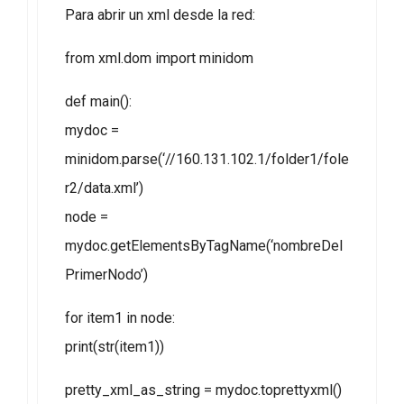
Para abrir un xml desde la red:
from xml.dom import minidom
def main():
mydoc =
minidom.parse(‘//160.131.102.1/folder1/fole
r2/data.xml’)
node =
mydoc.getElementsByTagName(‘nombreDel
PrimerNodo’)
for item1 in node:
print(str(item1))
pretty_xml_as_string = mydoc.toprettyxml()