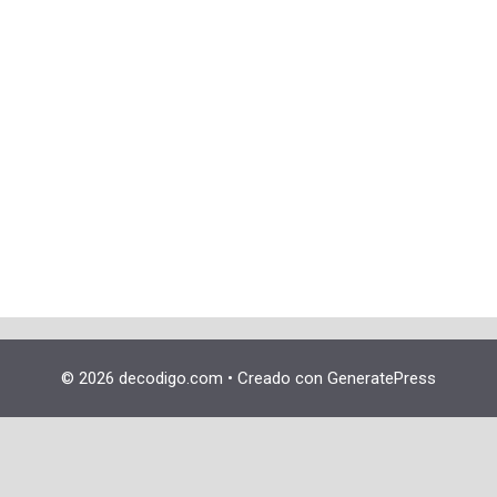
© 2026 decodigo.com
• Creado con
GeneratePress