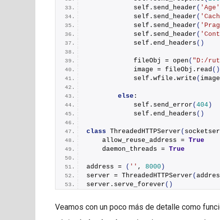
            self.
send_header
(
'Age'
            self.
send_header
(
'Cach
            self.
send_header
(
'Prag
            self.
send_header
(
'Cont
            self.
end_headers
()
            fileObj = 
open
(
"D:/rut
            image = fileObj.
read
()
            self.wfile.
write
(
image
else
:
            self.
send_error
(
404
)
            self.
end_headers
()
class
ThreadedHTTPServer
(
socketser
    allow_reuse_address = 
True
    daemon_threads = 
True
address = 
(
''
, 
8000
)
server = 
ThreadedHTTPServer
(
addres
server.
serve_forever
()
Veamos con un poco más de detalle como funcio