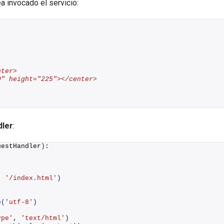
 invocado el servicio:
nter>
0" height="225"></center>
ler
:
uestHandler
)
:
, 
'/index.html'
)
:
e
(
'utf-8'
)
ype'
, 
'text/html'
)