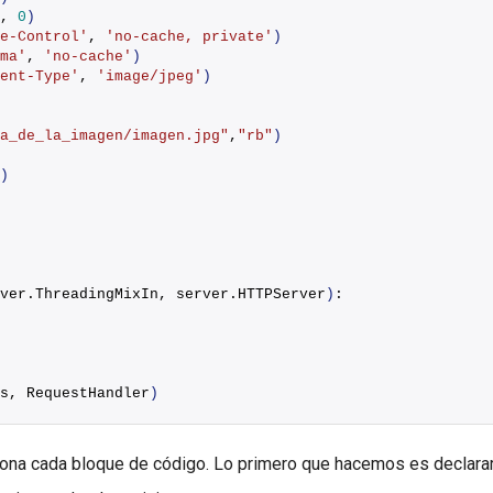
, 
0
)
e-Control'
, 
'no-cache, private'
)
ma'
, 
'no-cache'
)
ent-Type'
, 
'image/jpeg'
)
a_de_la_imagen/imagen.jpg"
,
"rb"
)
)
ver.ThreadingMixIn, server.HTTPServer
)
:
s, RequestHandler
)
na cada bloque de código. Lo primero que hacemos es declarar