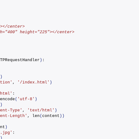
></center>
h="400" height="225"></center>
TPRequestHandler
)
:
)
tion'
, 
'/index.html'
)
html'
:
encode
(
'utf-8'
)
)
ent-Type'
, 
'text/html'
)
ent-Length'
, 
len
(
content
))
nt
)
.jpg'
:
)