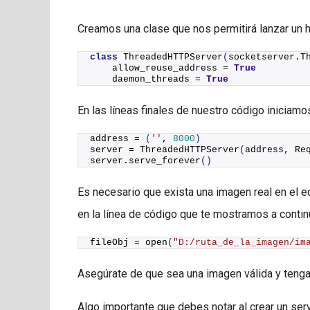
Creamos una clase que nos permitirá lanzar un 
class
ThreadedHTTPServer
(
socketserver.T
    allow_reuse_address = 
True
    daemon_threads = 
True
En las líneas finales de nuestro código iniciamo
address = 
(
''
, 
8000
)
server = 
ThreadedHTTPServer
(
address, Re
server.
serve_forever
()
Es necesario que exista una imagen real en el 
en la línea de código que te mostramos a contin
fileObj = 
open
(
"D:/ruta_de_la_imagen/im
Asegúrate de que sea una imagen válida y tengas
Algo importante que debes notar al crear un ser