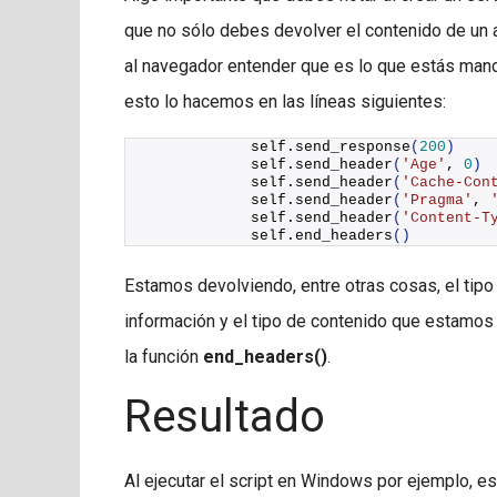
que no sólo debes devolver el contenido de un 
al navegador entender que es lo que estás mand
esto lo hacemos en las líneas siguientes:
            self.
send_response
(
200
)
            self.
send_header
(
'Age'
, 
0
)
            self.
send_header
(
'Cache-Con
            self.
send_header
(
'Pragma'
, 
            self.
send_header
(
'Content-T
            self.
end_headers
()
Estamos devolviendo, entre otras cosas, el tipo
información y el tipo de contenido que estamo
la función
end_headers()
.
Resultado
Al ejecutar el script en Windows por ejemplo, e