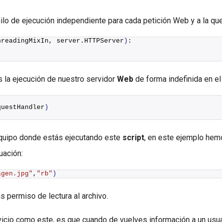
hilo de ejecución independiente para cada petición Web y a la q
hreadingMixIn, server.HTTPServer
)
:
s la ejecución de nuestro servidor
Web
de forma indefinida en e
questHandler
)
equipo donde estás ejecutando este
script
, en este ejemplo hemo
uación:
agen.jpg"
,
"rb"
)
 permiso de lectura al archivo.
vicio como este, es que cuando de vuelves información a un usu