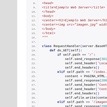
<head>
<title>Ejemplo Web Server</title>
</head>
<body>
<center><h1>Ejemplo Web Server</h1
<center><img src="imagen.jpg" widt
</body>
</html>
"""
class
RequestHandler
(
server.BaseHT
def
do_GET
(
self
)
:
if
 self.path == 
'/'
:
            self.
send_response
(
301
            self.
send_header
(
'Loca
            self.
end_headers
()
elif
 self.path == 
'/index.
            content = PAGINA_HTML.
            self.
send_response
(
200
            self.
send_header
(
'Cont
            self.
send_header
(
'Cont
            self.
end_headers
()
            self.wfile.
write
(
conte
elif
 self.path == 
'/imagen
            self.
send_response
(
200