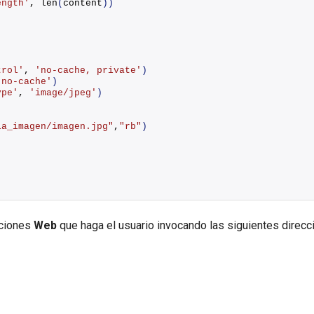
ength'
, 
len
(
content
))
:
trol'
, 
'no-cache, private'
)
'no-cache'
)
ype'
, 
'image/jpeg'
)
la_imagen/imagen.jpg"
,
"rb"
)
iciones
Web
que haga el usuario invocando las siguientes direc