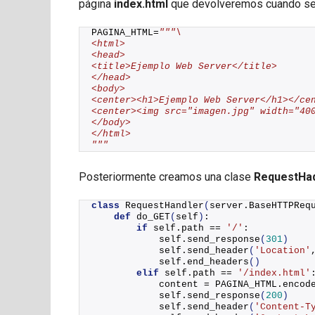
página
index.html
que devolveremos cuando sea
PAGINA_HTML=
"""\
<html>
<head>
<title>Ejemplo Web Server</title>
</head>
<body>
<center><h1>Ejemplo Web Server</h1></ce
<center><img src="imagen.jpg" width="40
</body>
</html>
"""
Posteriormente creamos una clase
RequestHad
class
RequestHandler
(
server.BaseHTTPReq
def
do_GET
(
self
)
:
if
 self.path == 
'/'
:
            self.
send_response
(
301
)
            self.
send_header
(
'Location'
            self.
end_headers
()
elif
 self.path == 
'/index.html'
            content = PAGINA_HTML.
encod
            self.
send_response
(
200
)
            self.
send_header
(
'Content-T