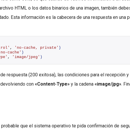
archivo HTML o los datos binarios de una imagen, también debes 
ado. Esta información es la cabecera de una respuesta en una p
trol'
, 
'no-cache, private'
)
'no-cache'
)
ype'
, 
'image/jpeg'
)
 de respuesta (200 exitosa), las condiciones para el recepción y
s devolviendo con
«Content-Type»
y la cadena
«image/jpg»
. Fi
s probable que el sistema operativo te pida confirmación de seg