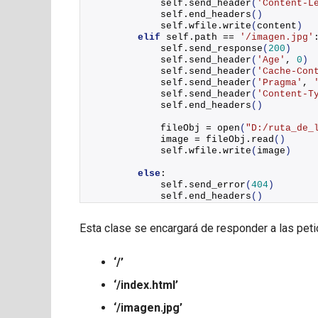
            self.
send_header
(
'Content-L
            self.
end_headers
()
            self.wfile.
write
(
content
)
elif
 self.path == 
'/imagen.jpg'
            self.
send_response
(
200
)
            self.
send_header
(
'Age'
, 
0
)
            self.
send_header
(
'Cache-Con
            self.
send_header
(
'Pragma'
, 
            self.
send_header
(
'Content-T
            self.
end_headers
()
            fileObj = 
open
(
"D:/ruta_de_
            image = fileObj.
read
()
            self.wfile.
write
(
image
)
else
:
            self.
send_error
(
404
)
            self.
end_headers
()
Esta clase se encargará de responder a las pet
‘/’
‘/index.html’
‘/imagen.jpg’