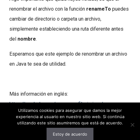
renombrar el archivo con la función
renameTo
puedes
cambiar de directorio o carpeta un archivo,
simplemente estableciendo una ruta diferente antes
del
nombre
.
Esperamos que este ejemplo de renombrar un archivo
en Java te sea de utilidad.
Más información en inglés:
https://geekole.com/rename-a-file-in-java/
Utilizamos cookies para asegurar que damos la mejor
experiencia al usuario en nuestro sitio web. Si continúa
utilizando este sitio asumiremos que está de acuerdo.
Estoy de acuerdo
© 2026 decodigo.com
• Creado con
GeneratePress