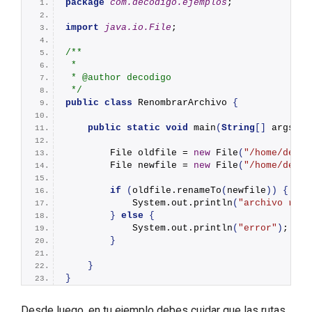
package
 com.decodigo.ejemplos
;
import
 java.io.File
;
/**
 *
 * @author decodigo
 */
public
class
 RenombrarArchivo 
{
public
static
void
main
(
String
[]
 args
)
{
        File oldfile = 
new
File
(
"/home/decod
        File newfile = 
new
File
(
"/home/decod
if
(
oldfile.
renameTo
(
newfile
))
{
            System.
out
.
println
(
"archivo reno
}
else
{
            System.
out
.
println
(
"error"
)
;
}
}
}
Desde luego, en tu ejemplo debes cuidar que las rutas