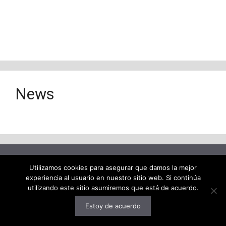
News
© 2026 decodigo.com
• Creado con
GeneratePress
Utilizamos cookies para asegurar que damos la mejor
experiencia al usuario en nuestro sitio web. Si continúa
utilizando este sitio asumiremos que está de acuerdo.
Estoy de acuerdo