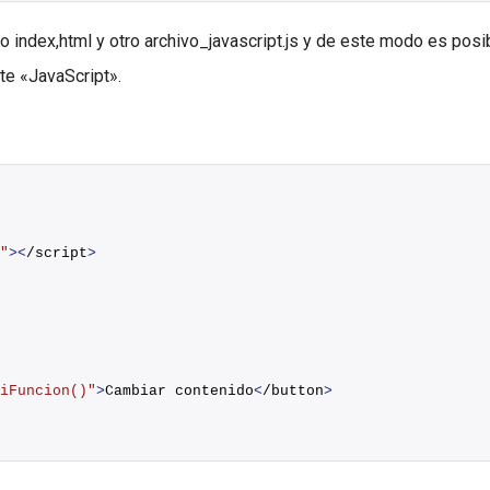
o index,html y otro archivo_javascript.js y de este modo es posib
nte «JavaScript».
"
><
/script
>
iFuncion()"
>
Cambiar contenido
<
/button
>