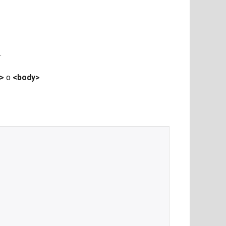
.
>
o
<body>