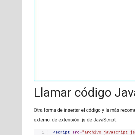
Llamar código Java
Otra forma de insertar el código y la más reco
externo, de extensión
.js
de JavaScript.
<
script
src
=
"archivo_javascript.js