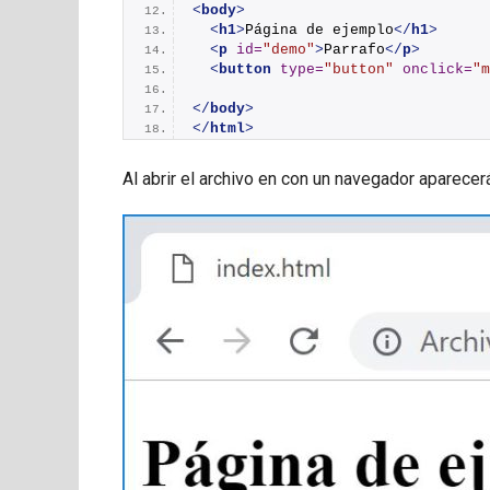
<
body
>
<
h1
>
Página de ejemplo
</
h1
>
<
p
id
=
"demo"
>
Parrafo
</
p
>
<
button
type
=
"button"
onclick
=
"m
</
body
>
</
html
>
Al abrir el archivo en con un navegador aparecerá