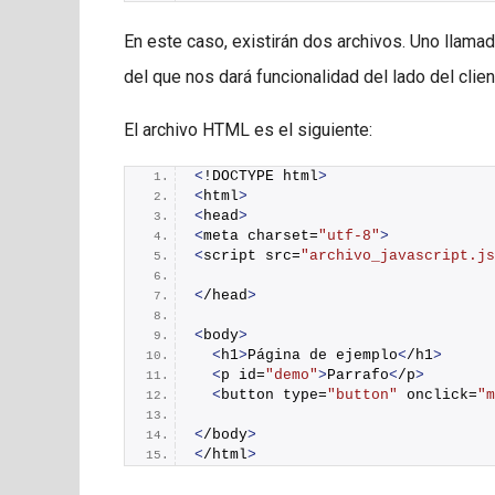
En este caso, existirán dos archivos. Uno llamad
del que nos dará funcionalidad del lado del clie
El archivo HTML es el siguiente:
<
!DOCTYPE html
>
<
html
>
<
head
>
<
meta charset=
"utf-8"
>
<
script src=
"archivo_javascript.js
<
/head
>
<
body
>
<
h1
>
Página de ejemplo
<
/h1
>
<
p id=
"demo"
>
Parrafo
<
/p
>
<
button type=
"button"
 onclick=
"m
<
/body
>
<
/html
>