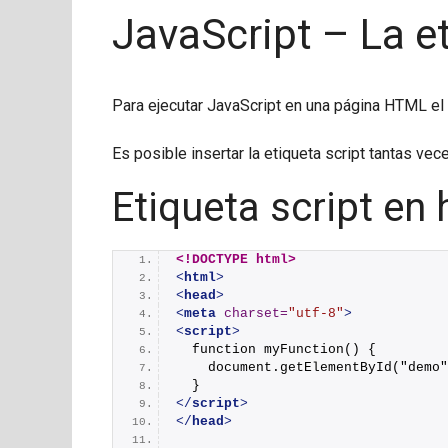
JavaScript – La et
Para ejecutar JavaScript en una página HTML el
Es posible insertar la etiqueta script tantas v
Etiqueta script en
<!DOCTYPE html>
<
html
>
<
head
>
<
meta
charset
=
"utf-8"
>
<
script
>
  function myFunction() {
    document.getElementById("demo"
  }
</
script
>
</
head
>